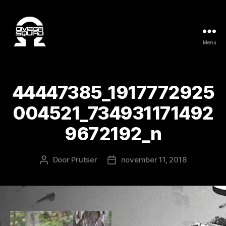
Menu
44447385_1917772925
004521_734931171492
9672192_n
Door
Prutser
november 11, 2018
Berichtauteur
Berichtdatum